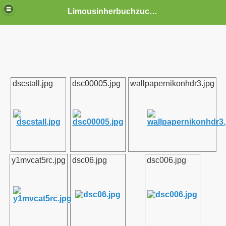
Limousinherbuchzuchtbetrieb DUHR
en
dscstall.jpg
dsc00005.jpg
wallpapernikonhdr3.jpg
y1mvcat5rc.jpg
dsc06.jpg
dsc006.jpg