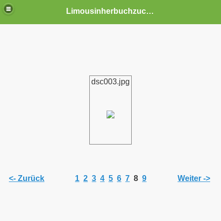
Limousinherbuchzuchtbetrieb DUHR
en
dsc003.jpg
<- Zurück
1
2
3
4
5
6
7
8
9
Weiter ->