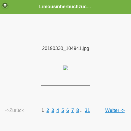
Limousinherbuchzuchtbetrieb DUHR
en
20190330_104941.jpg
<-Zurück
1
2
3
4
5
6
7
8
...
31
Weiter ->